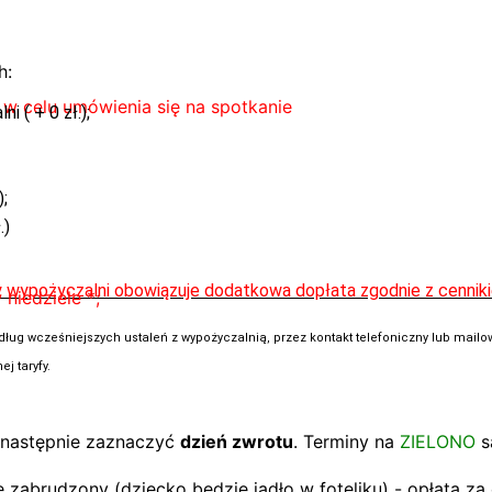
h:
 w celu umówienia się na spotkanie
 ( + 0 zł.);
;
.)
y wypożyczalni obowiązuje dodatkowa dopłata zgodnie z cennik
niedziele *;
dług wcześniejszych ustaleń z wypożyczalnią, przez kontakt telefoniczny lub mailow
j taryfy.
następnie zaznaczyć
dzień zwrotu
. Terminy na
ZIELONO
s
e zabrudzony (dziecko będzie jadło w foteliku) - opłata za