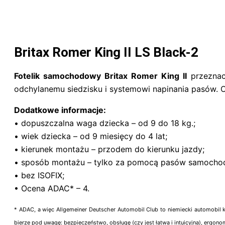
Britax Romer King II LS Black-2
Fotelik samochodowy Britax Romer King II
przeznacz
odchylanemu siedzisku i systemowi napinania pasów.
Dodatkowe informacje:
• dopuszczalna waga dziecka – od 9 do 18 kg.;
• wiek dziecka – od 9 miesięcy do 4 lat;
• kierunek montażu – przodem do kierunku jazdy;
• sposób montażu – tylko za pomocą pasów samocho
• bez ISOFIX;
• Ocena ADAC* – 4.
* ADAC, a więc Allgemeiner Deutscher Automobil Club to niemiecki automobil kl
bierze pod uwagę: bezpieczeństwo, obsługę (czy jest łatwa i intuicyjna), ergon