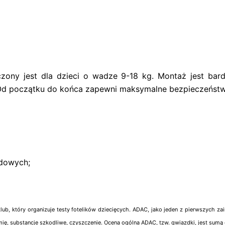
ony jest dla dzieci o wadze 9-18 kg. Montaż jest bardz
 Od początku do końca zapewni maksymalne bezpieczeństw
dowych;
ub, który organizuje testy fotelików dziecięcych. ADAC, jako jeden z pierwszych za
omię, substancje szkodliwe, czyszczenie. Ocena ogólna ADAC, tzw. gwiazdki, jest sumą