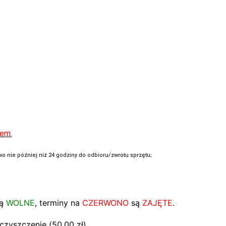
iem.
o nie później niż 24 godziny do odbioru/zwrotu sprzętu;
ą
WOLNE
, terminy na
CZERWONO
są
ZAJĘTE
.
 czyszczenie (
50.00
zł
)