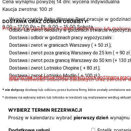
Cena wynajmu powyżej 14 dni: wycena indywidualna
Kaucja zwrotna: 100 zł
Wypożyczalnia Baby Warsaw Rent pracuje w godzinac
DOSTAWA ORAZ ODBIÓR OSOBISTY:
9.00 – 17.00 Pn – Pt, 9.00 – 15.00 Sobota.
Prosimy o wcześniejszy kontakt telefoniczny lub mailowy
Odbiór lub zwrot osobisty w godzinach otwarcia wypożyczalni
Dostawa i odbiór w godzinach pracy wypożyczalni :
Dostawa i zwrot w granicach Warszawy ( + 50 zł.);
Dostawa i zwrot poza granicą Warszawy do 25 km ( + 90 zł.)
Dostawa i zwrot poza granicą Warszawy do 50 km (+ 130 zł
Dostawa i zwrot Lotnisko Chopina ( + 80 zł.);
Dostawa i zwrot Lotnisko Modlin ( + 100 zł.);
Dla dostaw i odbiorów realizowanych poza godzinamy prac
Brak możliwości odbiorów osobistych oraz zwrotów w 
* nie dotyczy
dostawy lub odbioru przez kuriera firmy, które zostały omówione we
* dostawy na wybrany adres lub lotnisko w niedzieli są realizowane według aktualne
WYBIERZ TERMIN REZERWACJI
Proszę w kalendarzu wybrać
pierwszy dzień
wynajmu 
Dodatkowe usługi
Fotelik zostani