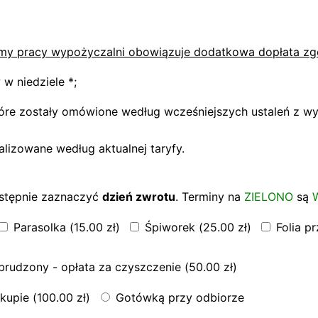
my pracy wypożyczalni obowiązuje dodatkowa dopłata zgo
w niedziele *;
tóre zostały omówione według wcześniejszych ustaleń z wy
alizowane według aktualnej taryfy.
stępnie zaznaczyć
dzień zwrotu
. Terminy na
ZIELONO
są
Parasolka (
15.00
zł
)
Śpiworek (
25.00
zł
)
Folia p
rudzony - opłata za czyszczenie (
50.00
zł
)
kupie (
100.00
zł
)
Gotówką przy odbiorze