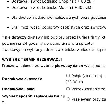
Dostawa i zwrot Lotnisko Chopina ( + 80 zł.);
Dostawa i zwrot Lotnisko Modlin ( + 100 zł.);
Dla dostaw i odbiorów realizowanych poza godzina
Brak możliwości odbiorów osobistych oraz zwrotów 
* nie dotyczy
dostawy lub odbioru przez kuriera firmy, k
później niż 24 godziny do odbioru/zwrotu sprzętu;
* dostawy na wybrany adres lub lotnisko w niedzieli są re
WYBIERZ TERMIN REZERWACJI
Proszę w kalendarzu wybrać
pierwszy dzień
wynajmu na
Pałąk (za darmo)
Dodatkowe akcesoria
(
20.00
zł
)
Dodatkowe usługi
Wózek zostanie zab
Wybierz sposób zapłacenia kaucji
Przelewem przy za
*